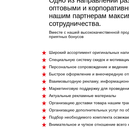
Одно из направлений раз
оптовыми и корпоративн
нашим партнерам максим
сотрудничества.
Вместе с нашей высококачественной прод
приятных бонусов
Широкий ассортимент оригинальных напи
Специальную систему скидок
и мотивации
Персональное сопровождение
и ведение 
Быстрое оформление
и внеочередную отг
Взаимовыгодную рекламу
, информацион
Маркетинговую поддержку
для проведени
Актуальные рекламные материалы
Организацию доставки товара
нашим тран
Организацию дополнительных услуг по 
Подбор необходимого комплекта
освежаю
Внимательное и чуткое отношение
всего 