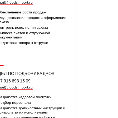
ail@foodsimport.ru
беспечение роста продаж
существление продаж и оформление
аказа
онтроль исполнения заказа
ыписка счетов и отгрузочной
окументации
одготовка товара к отгрузке
ДЕЛ ПО ПОДБОРУ КАДРОВ
7 916 693 15 09
ail@foodsimport.ru
азработка кадровой политики
одбор персонала
азработка должностных инструкций и
онтроль за их исполнением
омощь в организации работы с