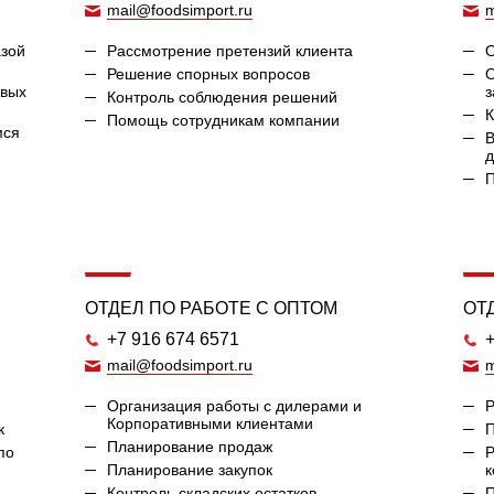
mail@foodsimport.ru
m
азой
Рассмотрение претензий клиента
О
Решение спорных вопросов
О
овых
з
Контроль соблюдения решений
К
Помощь сотрудникам компании
мся
В
д
П
ОТДЕЛ ПО РАБОТЕ С ОПТОМ
ОТ
+7 916 674 6571
+
mail@foodsimport.ru
m
Организация работы с дилерами и
Р
Корпоративными клиентами
к
П
Планирование продаж
по
Р
Планирование закупок
к
Контроль складских остатков
П