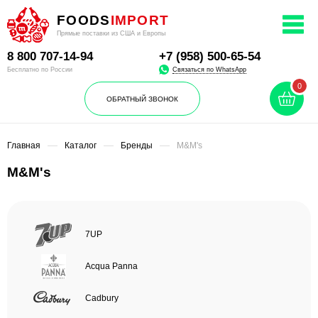
FOODS
IMPORT
Прямые поставки из США и Европы
8 800
707-14-94
+7 (958) 500-65-54
Связаться по WhatsApp
Бесплатно по России
0
ОБРАТНЫЙ ЗВОНОК
Главная
Каталог
Бренды
M&M's
M&M's
7UP
Acqua Panna
Cadbury